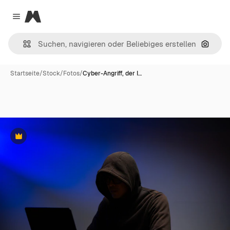
Magnific
Close menu
Nach B
Startseite
/
Stock
/
Fotos
/
Cyber-Angriff, der I…
Premium