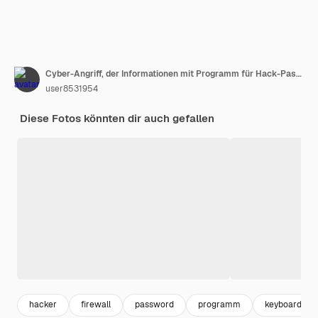
Cyber-Angriff, der Informationen mit Programm für Hack-Passwort und persönliche Daten stiehlt. Hacker-Tastatur mit Laptop für Such- und Angriffssystem.
user8531954
Diese Fotos könnten dir auch gefallen
hacker
firewall
password
programm
keyboard