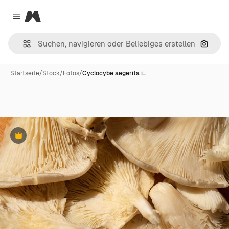
Magnific
Close menu
Nach B
Startseite
/
Stock
/
Fotos
/
Cyclocybe aegerita i…
Premium