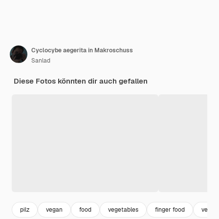
Cyclocybe aegerita in Makroschuss
Sanlad
Diese Fotos könnten dir auch gefallen
pilz
vegan
food
vegetables
finger food
veget