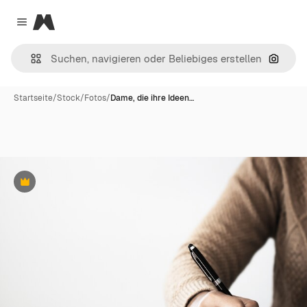
Magnific
Close menu
Nach B
Startseite
/
Stock
/
Fotos
/
Dame, die ihre Ideen…
Premium