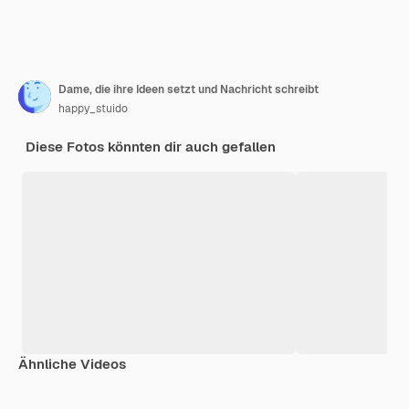
Dame, die ihre Ideen setzt und Nachricht schreibt
happy_stuido
Diese Fotos könnten dir auch gefallen
Ähnliche Videos
Premium
Premium
Generiert von KI
Premium
Premium