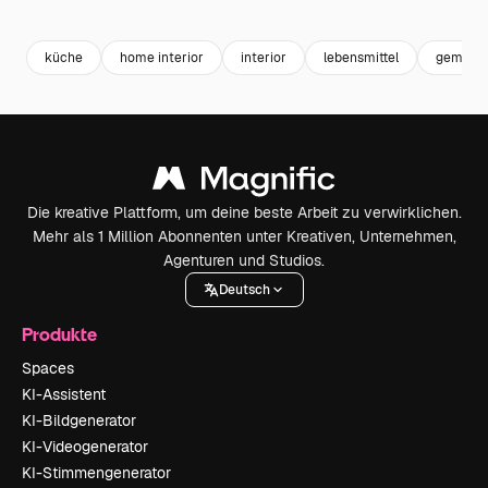
Premium
Premium
Premium
Premium
Generiert v
küche
home interior
interior
lebensmittel
gemüse
Die kreative Plattform, um deine beste Arbeit zu verwirklichen.
Mehr als 1 Million Abonnenten unter Kreativen, Unternehmen,
Agenturen und Studios.
Deutsch
Produkte
Spaces
KI-Assistent
KI-Bildgenerator
KI-Videogenerator
KI-Stimmengenerator