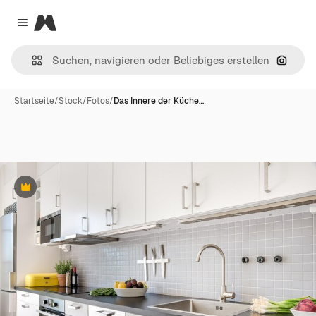
Magnific
Close menu
Nach B
Startseite
/
Stock
/
Fotos
/
Das Innere der Küche…
Premium