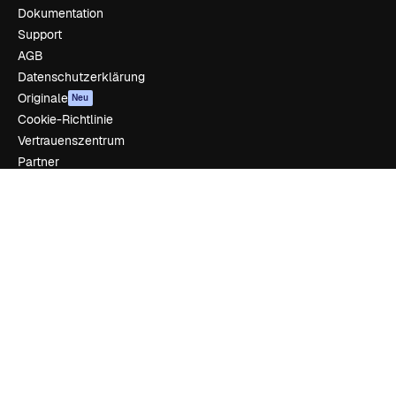
Dokumentation
Support
AGB
Datenschutzerklärung
Originale
Neu
Cookie-Richtlinie
Vertrauenszentrum
Partner
Unternehmen
Unternehmen
Preise
Über uns
Reviews
Karriere
Suchtrends
Blog
Veranstaltungen