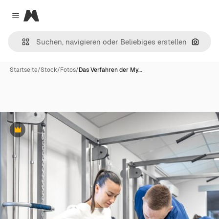
Magnific
Close menu
Nach B
Startseite
/
Stock
/
Fotos
/
Das Verfahren der My…
Premium