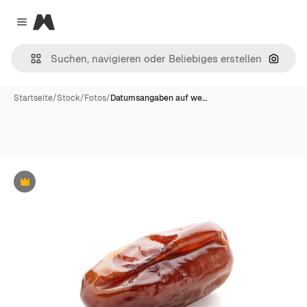
Magnific
Close menu
Nach B
Startseite
/
Stock
/
Fotos
/
Datumsangaben auf we…
Premium