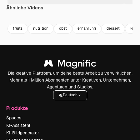
Ähnliche Videos
Premium
Premium
Premium
Premium
fruits
nutrition
obst
ernährung
dessert
leben
Die kreative Plattform, um deine beste Arbeit zu verwirklichen.
Mehr als 1 Million Abonnenten unter Kreativen, Unternehmen,
Agenturen und Studios.
Deutsch
Produkte
Spaces
KI-Assistent
KI-Bildgenerator