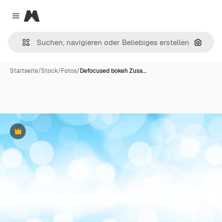
Magnific
Close menu
Nach B
Startseite
/
Stock
/
Fotos
/
Defocused bokeh Zusa…
Premium