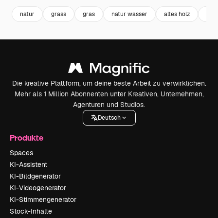
natur
grass
gras
natur wasser
altes holz
holz
Die kreative Plattform, um deine beste Arbeit zu verwirklichen.
Mehr als 1 Million Abonnenten unter Kreativen, Unternehmen,
Agenturen und Studios.
Deutsch
Produkte
Spaces
KI-Assistent
KI-Bildgenerator
KI-Videogenerator
KI-Stimmengenerator
Stock-Inhalte