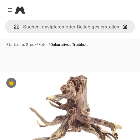
Magnific
Close menu
Nach B
Startseite
/
Stock
/
Fotos
/
Dekoratives Treibhol…
Premium