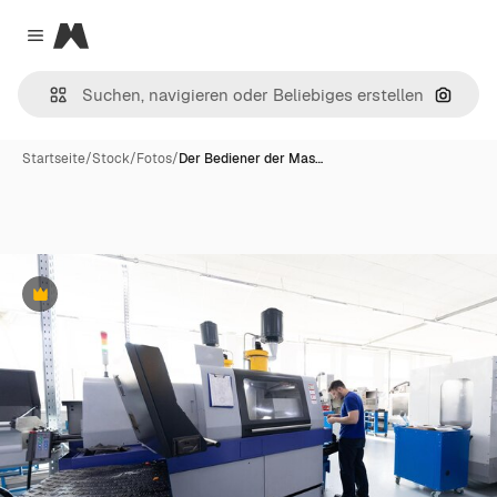
Magnific
Close menu
Nach B
Startseite
/
Stock
/
Fotos
/
Der Bediener der Mas…
Premium