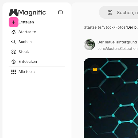
Erstellen
Startseite
/
Stock
/
Fotos
/
Der b
Startseite
Suchen
Der blaue Hintergrund
LensMastersCollection
Stock
Entdecken
Alle tools
Premium