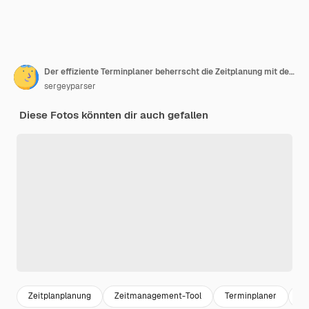
Der effiziente Terminplaner beherrscht die Zeitplanung mit dem Konzept der To-Do-Liste AR 32
sergeyparser
Diese Fotos könnten dir auch gefallen
Zeitplanplanung
Zeitmanagement-Tool
Terminplaner
ef