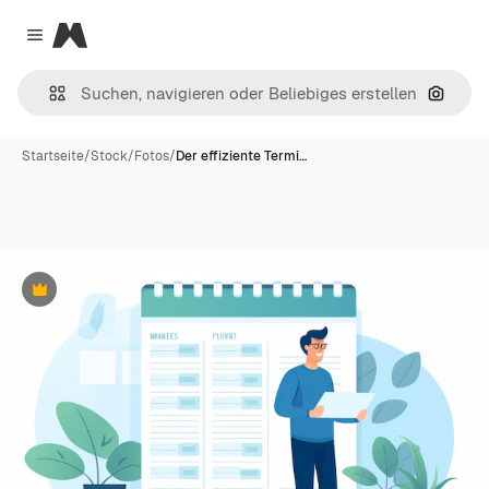
Magnific
Close menu
Nach B
Startseite
/
Stock
/
Fotos
/
Der effiziente Termi…
Premium