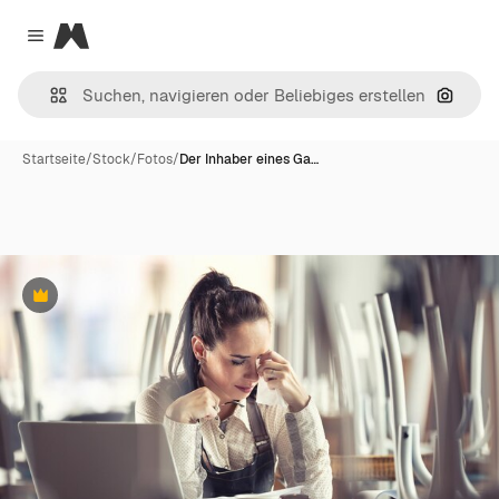
Magnific
Close menu
Nach B
Startseite
/
Stock
/
Fotos
/
Der Inhaber eines Ga…
Premium