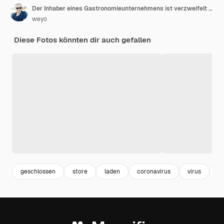
Der Inhaber eines Gastronomieunternehmens ist verzweifelt über die Buchhaltung nach einem Jahr der Covid19-Beschränkungen, die mit dem Bankrott drohen
weyo
Diese Fotos könnten dir auch gefallen
geschlossen
store
laden
coronavirus
virus
tr