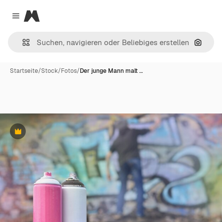
Magnific
Close menu
Nach B
Startseite
/
Stock
/
Fotos
/
Der junge Mann malt …
Premium