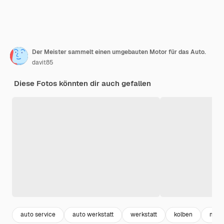
Der Meister sammelt einen umgebauten Motor für das Auto.
davit85
Diese Fotos könnten dir auch gefallen
auto service
auto werkstatt
werkstatt
kolben
mech