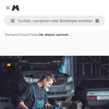
Magnific
Close menu
Nach B
Startseite
/
Stock
/
Fotos
/
Der Meister sammelt …
Premium