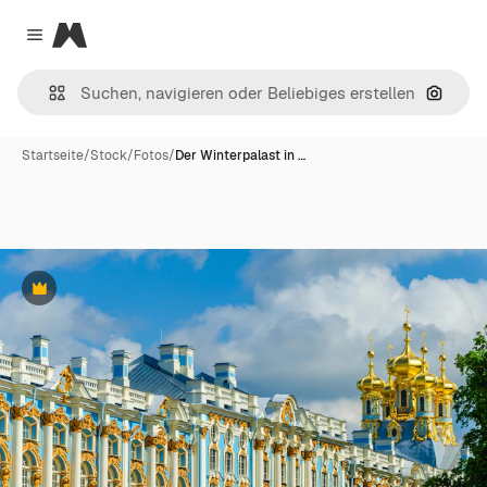
Magnific
Close menu
Nach B
Startseite
/
Stock
/
Fotos
/
Der Winterpalast in …
Premium