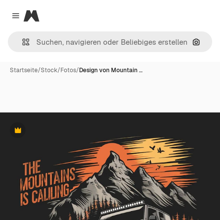
Magnific
Close menu
Nach B
Startseite
/
Stock
/
Fotos
/
Design von Mountain …
Premium