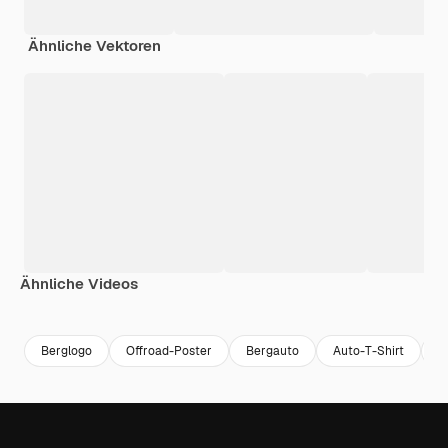
Ähnliche Vektoren
Ähnliche Videos
Premium
Premium
Premium
Premium
Berglogo
Offroad-Poster
Bergauto
Auto-T-Shirt
C