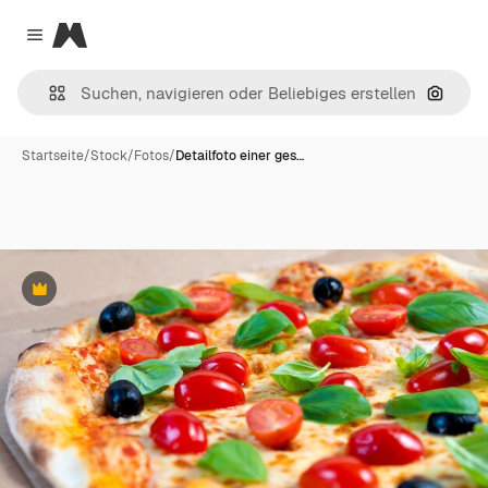
Magnific
Close menu
Nach B
Startseite
/
Stock
/
Fotos
/
Detailfoto einer ges…
Premium