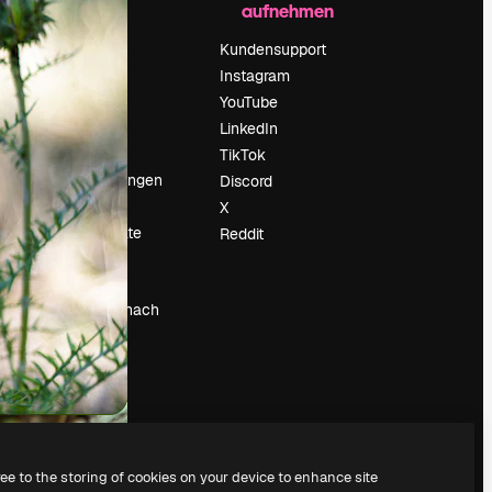
aufnehmen
Preise
Über uns
Kundensupport
Reviews
Instagram
Karriere
YouTube
ärung
Suchtrends
LinkedIn
Blog
TikTok
Veranstaltungen
Discord
um
Slidesgo
X
Deine Inhalte
Reddit
verkaufen
Pressesaal
Suchst du nach
magnific.ai
ree to the storing of cookies on your device to enhance site