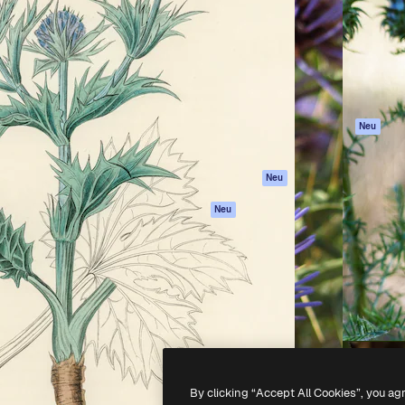
attform, um deine beste
Spaces
Academy
klichen. Mehr als 1 Million
KI-Assistent
Dokumentation
er Kreativen, Unternehmen,
KI-Bildgenerator
Support
Studios.
KI-Videogenerator
AGB
KI-
Datenschutzerkl
Stimmengenerator
Originale
Neu
Stock-Inhalte
Cookie-Richtlinie
MCP für
Vertrauenszentr
Neu
Claude/ChatGPT
Partner
Agenten
Neu
Unternehmen
API
Mobile App
Alle Magnific-Tools
-
2026
Freepik Company S.L.U.
Alle Rechte vorbehalten
.
By clicking “Accept All Cookies”, you ag