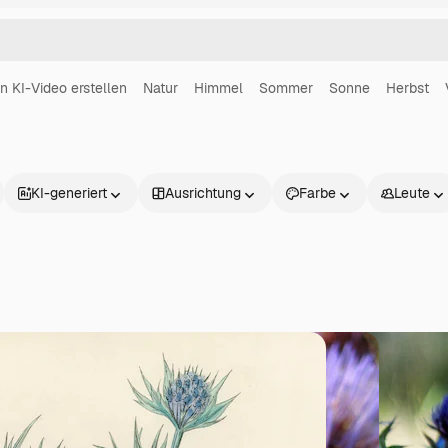
in KI-Video erstellen
Natur
Himmel
Sommer
Sonne
Herbst
KI-generiert
Ausrichtung
Farbe
Leute
Produkte
Loslegen