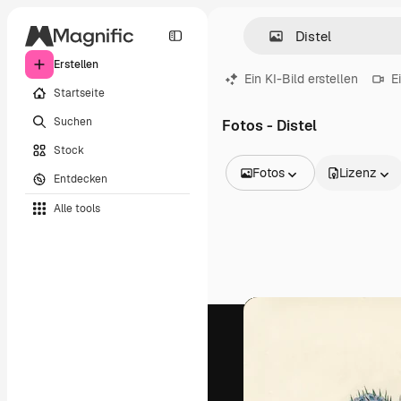
Erstellen
Ein KI-Bild erstellen
E
Startseite
Suchen
Fotos - Distel
Stock
Fotos
Lizenz
Entdecken
Alle Bilder
Alle tools
Vektoren
Illustrationen
Fotos
PSD
Vorlagen
Mockups
Videos
Filmmaterial
Motion Graphics
Videovorlagen
Icons
3D-Modelle
Schriftarten