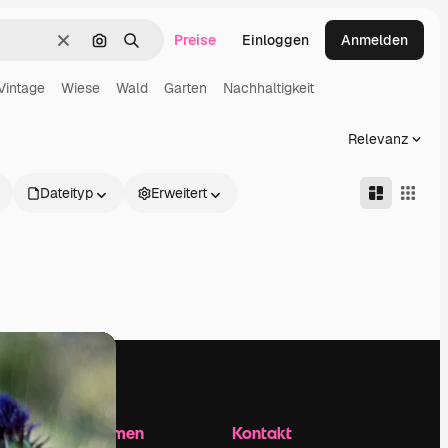
Preise
Einloggen
Anmelden
Löschen
Nach Bild suchen
Suchen
Vintage
Wiese
Wald
Garten
Nachhaltigkeit
Relevanz
Dateityp
Erweitert
Unternehmen
Kontakt