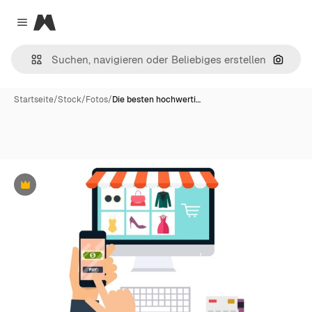
Magnific
Close menu
Nach B
Startseite
/
Stock
/
Fotos
/
Die besten hochwerti…
Premium