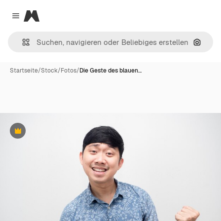
Magnific
Close menu
Nach B
Startseite
/
Stock
/
Fotos
/
Die Geste des blauen…
Premium