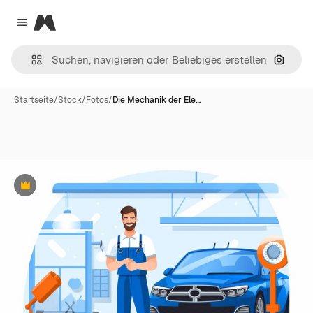
Magnific
Close menu
Nach B
Startseite
/
Stock
/
Fotos
/
Die Mechanik der Ele…
Premium