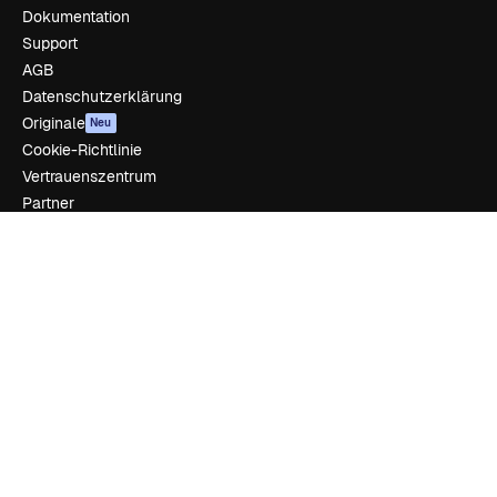
Dokumentation
Support
AGB
Datenschutzerklärung
Originale
Neu
Cookie-Richtlinie
Vertrauenszentrum
Partner
Unternehmen
Unternehmen
Preise
Über uns
Reviews
Karriere
Suchtrends
Blog
Veranstaltungen