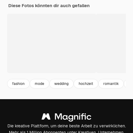
Diese Fotos könnten dir auch gefallen
fashion
mode
wedding
hochzeit
romantik
po
Die kreative Plattform, um deine beste Arbeit zu verwirklichen.
Mehr als 1 Million Abonnenten unter Kreativen, Unternehmen,