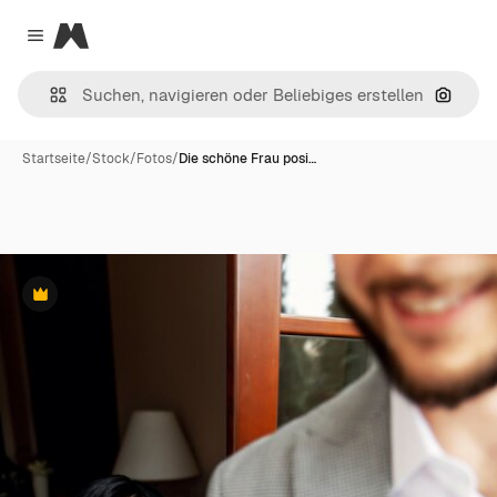
Magnific
Close menu
Nach B
Startseite
/
Stock
/
Fotos
/
Die schöne Frau posi…
Premium