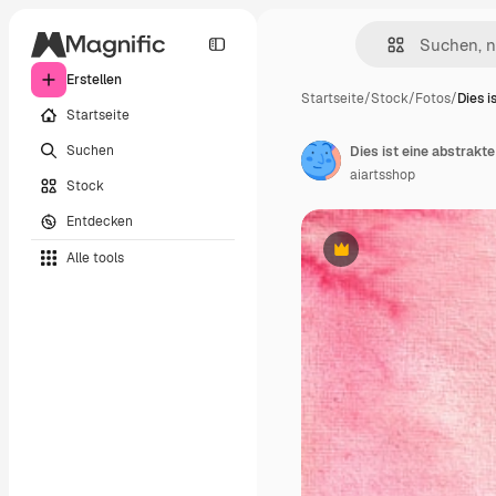
Erstellen
Startseite
/
Stock
/
Fotos
/
Dies i
Startseite
Suchen
Dies ist eine abstrakt
aiartsshop
Stock
Entdecken
Alle tools
Premium