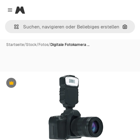
Magnific
Close menu
Nach B
Startseite
/
Stock
/
Fotos
/
Digitale Fotokamera …
Premium