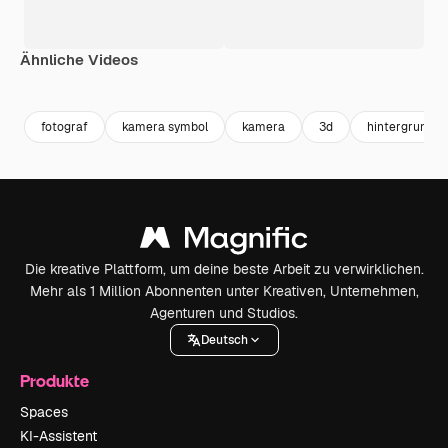
Ähnliche Videos
Premium
Premium
Generiert von KI
Premium
Premium
fotograf
kamera symbol
kamera
3d
hintergrund 
Die kreative Plattform, um deine beste Arbeit zu verwirklichen.
Mehr als 1 Million Abonnenten unter Kreativen, Unternehmen,
Agenturen und Studios.
Deutsch
Produkte
Spaces
KI-Assistent