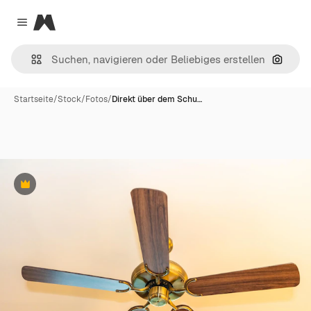
Magnific
Close menu
Nach B
Startseite
/
Stock
/
Fotos
/
Direkt über dem Schu…
Premium