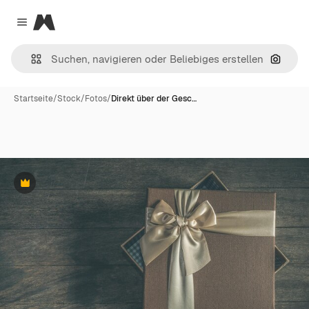
Magnific
Close menu
Nach B
Startseite
/
Stock
/
Fotos
/
Direkt über der Gesc…
Premium