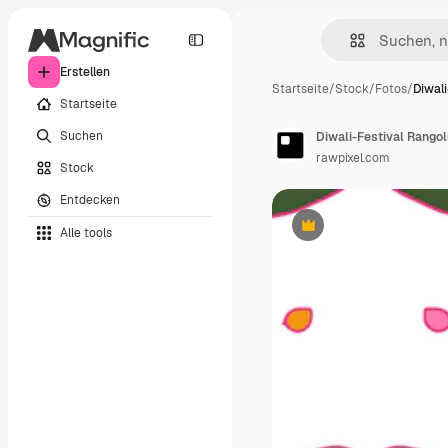
Erstellen
Startseite
/
Stock
/
Fotos
/
Diwal
Startseite
Suchen
Diwali-Festival Rangol
rawpixel.com
Stock
Entdecken
Alle tools
Premium