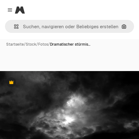
Magnific
Close menu
Nach B
Startseite
/
Stock
/
Fotos
/
Dramatischer stürmis…
Premium