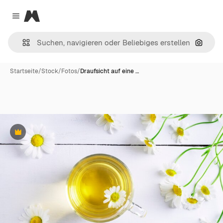
Magnific
Close menu
Nach B
Startseite
/
Stock
/
Fotos
/
Draufsicht auf eine …
Premium