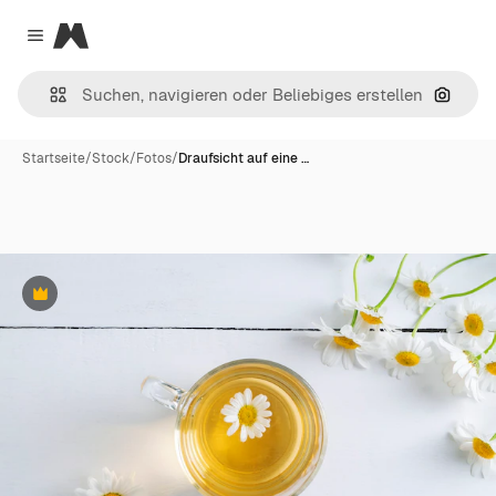
Magnific
Close menu
Nach B
Startseite
/
Stock
/
Fotos
/
Draufsicht auf eine …
Premium