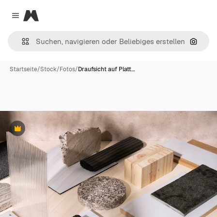
Magnific
Close menu
Nach B
Startseite
/
Stock
/
Fotos
/
Draufsicht auf Platt…
Premium