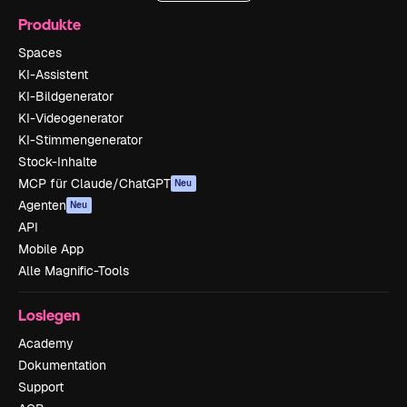
Produkte
Spaces
KI-Assistent
KI-Bildgenerator
KI-Videogenerator
KI-Stimmengenerator
Stock-Inhalte
MCP für Claude/ChatGPT
Neu
Agenten
Neu
API
Mobile App
Alle Magnific-Tools
Loslegen
Academy
Dokumentation
Support