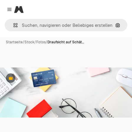
Magnific
Close menu
Nach B
Startseite
/
Stock
/
Fotos
/
Draufsicht auf Schät…
Premium