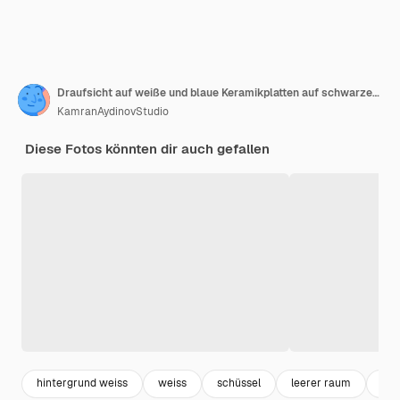
Draufsicht auf weiße und blaue Keramikplatten auf schwarzem Hintergrund mit freiem Platz
KamranAydinovStudio
Diese Fotos könnten dir auch gefallen
hintergrund weiss
weiss
schüssel
leerer raum
sch