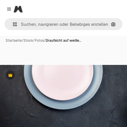
Magnific
Close menu
Nach B
Startseite
/
Stock
/
Fotos
/
Draufsicht auf weiße…
Premium