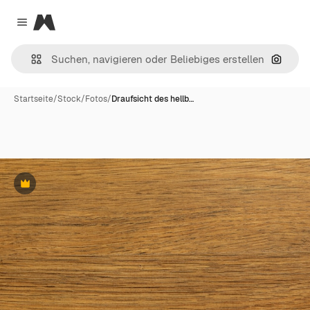
Magnific
Close menu
Nach B
Startseite
/
Stock
/
Fotos
/
Draufsicht des hellb…
Premium