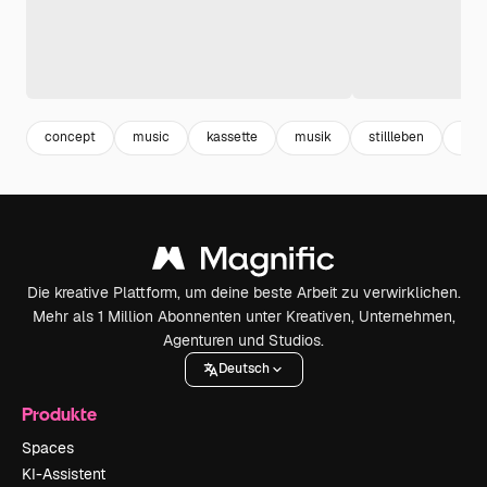
concept
music
kassette
musik
stillleben
lebe
Die kreative Plattform, um deine beste Arbeit zu verwirklichen.
Mehr als 1 Million Abonnenten unter Kreativen, Unternehmen,
Agenturen und Studios.
Deutsch
Produkte
Spaces
KI-Assistent