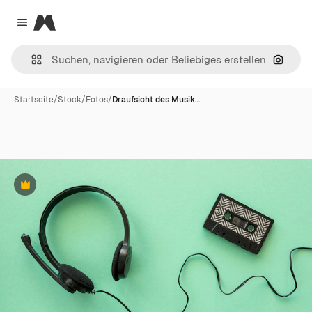
Magnific
Close menu
Nach B
Startseite
/
Stock
/
Fotos
/
Draufsicht des Musik…
Premium