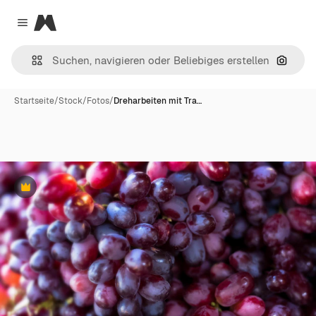
Magnific
Close menu
Nach B
Startseite
/
Stock
/
Fotos
/
Dreharbeiten mit Tra…
Premium