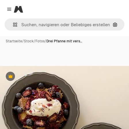
Magnific
Close menu
Nach B
Startseite
/
Stock
/
Fotos
/
Drei Pfanne mit vers…
Premium