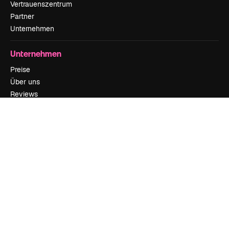
Vertrauenszentrum
Partner
Unternehmen
Unternehmen
Preise
Über uns
Reviews
Karriere
Suchtrends
Blog
Veranstaltungen
Slidesgo
Deine Inhalte verkaufen
Pressesaal
Suchst du nach magnific.ai
Kontakt aufnehmen