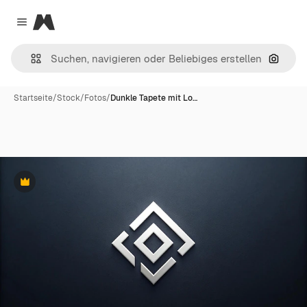
Magnific
Close menu
Nach B
Startseite
/
Stock
/
Fotos
/
Dunkle Tapete mit Lo…
Premium