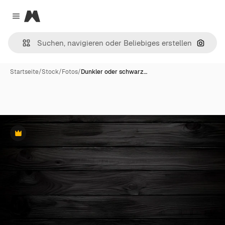
Magnific
Close menu
Nach B
Startseite
/
Stock
/
Fotos
/
Dunkler oder schwarz…
Premium