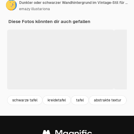
Dunkler oder schwarzer Wandhintergrund im Vintage-Stil für Grafikdesign oder Tapeten
emazy illustariona
Diese Fotos könnten dir auch gefallen
schwarze tafel
kreidetafel
tafel
abstrakte textur
f