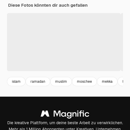
Diese Fotos könnten dir auch gefallen
islam
ramadan
muslim
moschee
mekka
lant
Die kreative Plattform, um deine beste Arbeit zu verwirklichen.
Mehr als 1 Million Abonnenten unter Kreativen, Unternehmen,