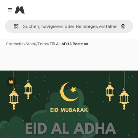
Magnific
Close menu
Nach B
Startseite
/
Stock
/
Fotos
/
EID AL ADHA Beste Vo…
Premium