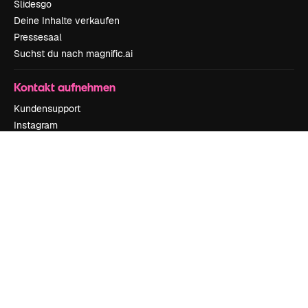
Slidesgo
Deine Inhalte verkaufen
Pressesaal
Suchst du nach magnific.ai
Kontakt aufnehmen
Kundensupport
Instagram
YouTube
LinkedIn
TikTok
Discord
X
Reddit
Copyright © 2010-
2026
Freepik Company S.L.U.
Alle Rechte vorbehalten
.