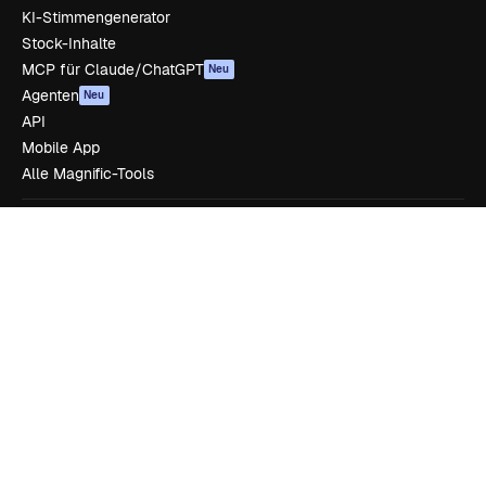
KI-Stimmengenerator
Stock-Inhalte
MCP für Claude/ChatGPT
Neu
Agenten
Neu
API
Mobile App
Alle Magnific-Tools
Loslegen
Academy
Dokumentation
Support
AGB
Datenschutzerklärung
Originale
Neu
Cookie-Richtlinie
Vertrauenszentrum
Partner