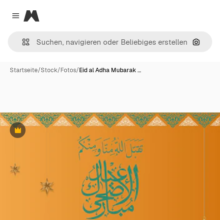
Magnific
Close menu
Nach B
Startseite
/
Stock
/
Fotos
/
Eid al Adha Mubarak …
Premium