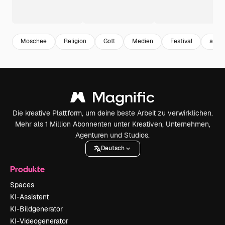
Moschee
Religion
Gott
Medien
Festival
sozia
Die kreative Plattform, um deine beste Arbeit zu verwirklichen.
Mehr als 1 Million Abonnenten unter Kreativen, Unternehmen,
Agenturen und Studios.
Deutsch
Produkte
Spaces
KI-Assistent
KI-Bildgenerator
KI-Videogenerator