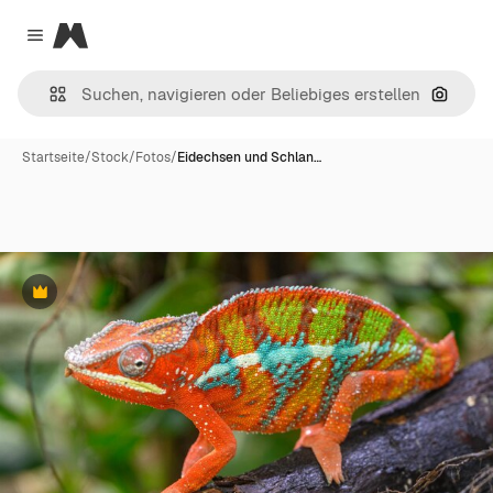
Magnific
Close menu
Nach B
Startseite
/
Stock
/
Fotos
/
Eidechsen und Schlan…
Premium