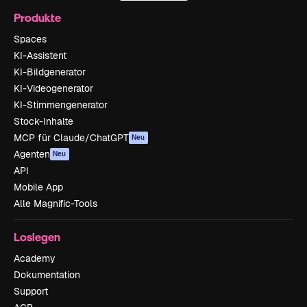
Produkte
Spaces
KI-Assistent
KI-Bildgenerator
KI-Videogenerator
KI-Stimmengenerator
Stock-Inhalte
MCP für Claude/ChatGPT
Neu
Agenten
Neu
API
Mobile App
Alle Magnific-Tools
Loslegen
Academy
Dokumentation
Support