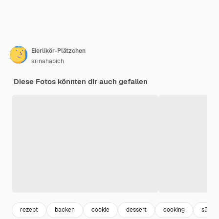
Eierlikör-Plätzchen
arinahabich
Diese Fotos könnten dir auch gefallen
rezept
backen
cookie
dessert
cooking
süßigk