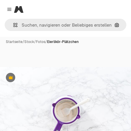
Magnific
Close menu
Nach B
Startseite
/
Stock
/
Fotos
/
Eierlikör-Plätzchen
Premium