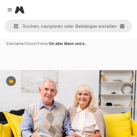
Magnific
Close menu
Nach B
Startseite
/
Stock
/
Fotos
/
Ein alter Mann und e…
Premium