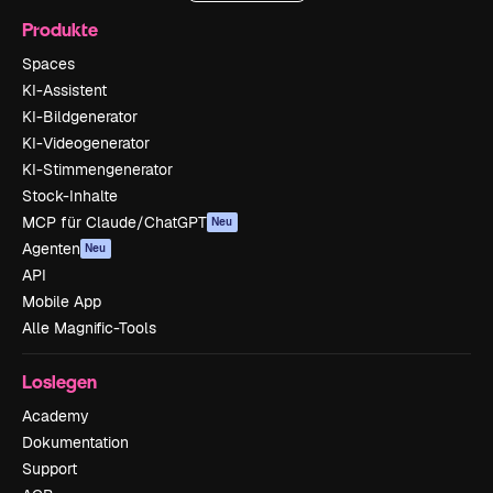
Produkte
Spaces
KI-Assistent
KI-Bildgenerator
KI-Videogenerator
KI-Stimmengenerator
Stock-Inhalte
MCP für Claude/ChatGPT
Neu
Agenten
Neu
API
Mobile App
Alle Magnific-Tools
Loslegen
Academy
Dokumentation
Support