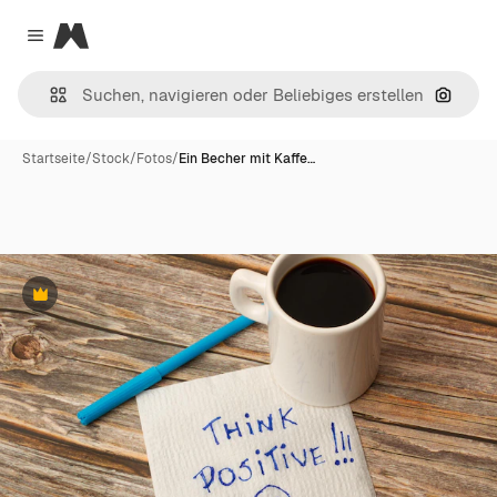
Magnific
Close menu
Nach B
Startseite
/
Stock
/
Fotos
/
Ein Becher mit Kaffe…
Premium