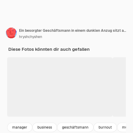
Ein besorgter Geschäftsmann in einem dunklen Anzug sitzt an einem Büro-Schreibtisch voller Bücher und Papiere, die mit Arbeit überlastet sind
hryshchyshen
Diese Fotos könnten dir auch gefallen
manager
business
geschäftsmann
burnout
müde