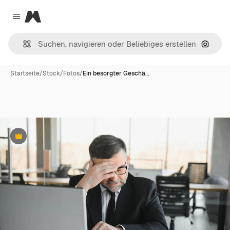
Magnific
Close menu
Nach B
Startseite
/
Stock
/
Fotos
/
Ein besorgter Geschä…
Premium