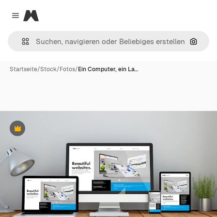
Magnific
Close menu
Nach B
Startseite
/
Stock
/
Fotos
/
Ein Computer, ein La…
Premium