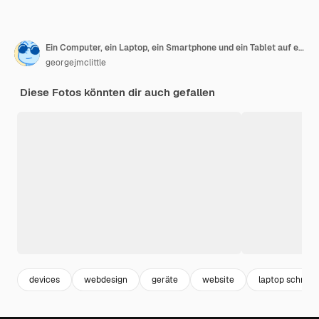
Ein Computer, ein Laptop, ein Smartphone und ein Tablet auf einem Desktop-Arbeitsbereich mit einer Online-Responsive-Builder-Website auf dem Bildschirm. 3d Illustration. Alle Bildschirmgrafiken sind zusammengestellt.
georgejmclittle
Diese Fotos könnten dir auch gefallen
devices
webdesign
geräte
website
laptop schreib