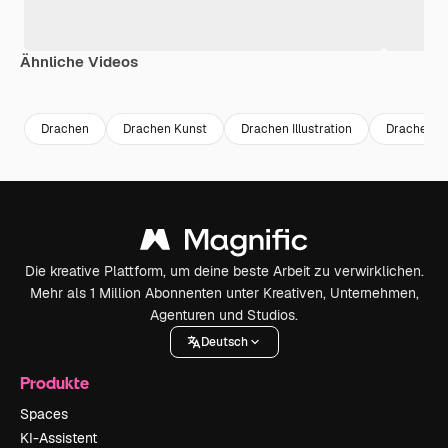
Ähnliche Videos
Premium
Premium
Generiert von KI
Premium
Premium
Generiert v
Drachen
Drachen Kunst
Drachen Illustration
Drachenbil
Die kreative Plattform, um deine beste Arbeit zu verwirklichen.
Mehr als 1 Million Abonnenten unter Kreativen, Unternehmen,
Agenturen und Studios.
Deutsch
Produkte
Spaces
KI-Assistent