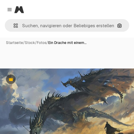
Magnific
Close menu
Nach B
Startseite
/
Stock
/
Fotos
/
Ein Drache mit einem…
Premium