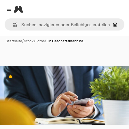
Magnific
Close menu
Nach B
Startseite
/
Stock
/
Fotos
/
Ein Geschäftsmann hä…
Premium